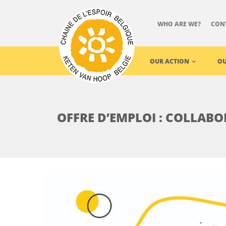
WHO ARE WE?
CON
OUR ACTION
OU
OFFRE D’EMPLOI : COLLABO