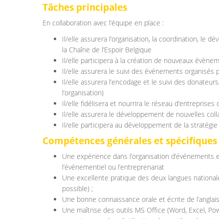
Tâches principales
En collaboration avec l’équipe en place :
Il/elle assurera l’organisation, la coordination, le
la Chaîne de l’Espoir Belgique
Il/elle participera à la création de nouveaux évène
Il/elle assurera le suivi des événements organisés p
Il/elle assurera l’encodage et le suivi des donateu
l’organisation)
Il/elle fidélisera et nourrira le réseau d’entreprise
Il/elle assurera le développement de nouvelles coll
Il/elle participera au développement de la stratég
Compétences générales et spécifiques
Une expérience dans l’organisation d’événements e
l’événementiel ou l’entreprenariat
Une excellente pratique des deux langues nationale
possible) ;
Une bonne connaissance orale et écrite de l’anglais
Une maîtrise des outils MS Office (Word, Excel, Po