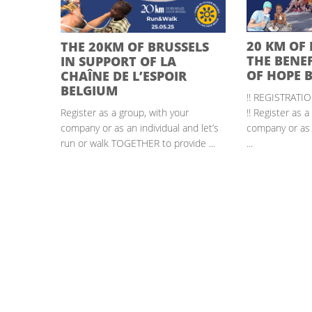
20 KM OF 
THE 20KM OF BRUSSELS
THE BENEF
IN SUPPORT OF LA
OF HOPE 
CHAÎNE DE L’ESPOIR
BELGIUM
!! REGISTRAT
Register as a group, with your
!! Register as a
company or as an individual and let’s
company or as a
run or walk TOGETHER to provide ...
...