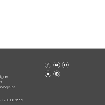
lgium
rs
in-hope.be
 - 1200 Brussels