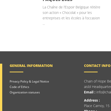
La Chaîne de l’Espoir Belgique réitère
son action « Chocolat » pour les
entreprises et les écoles à l’occasion
...
GENERAL INFORMATION
CONTACT INFO
Chain of Hope Be
Privacy Policy & Legal Notice
aisbl Headquarte
Code of Ethics
Email :
info@cha
Organization statuses
Address :
Place Carnoy, 15