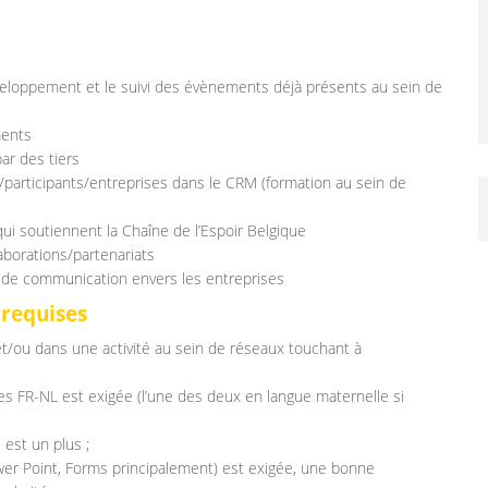
 développement et le suivi des évènements déjà présents au sein de
ments
ar des tiers
rs/participants/entreprises dans le CRM (formation au sein de
s qui soutiennent la Chaîne de l’Espoir Belgique
aborations/partenariats
ie de communication envers les entreprises
 requises
t/ou dans une activité au sein de réseaux touchant à
s FR-NL est exigée (l’une des deux en langue maternelle si
 est un plus ;
wer Point, Forms principalement) est exigée, une bonne